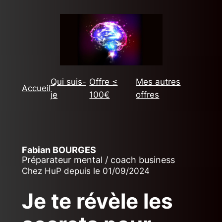
Aller
au
contenu
Qui suis-
Offre ≤
Mes autres
Accueil
je
100€
offres
Fabian BOURGES
Préparateur mental
/
coach business
Chez HuP depuis le 01/09/2024
Je te révèle les