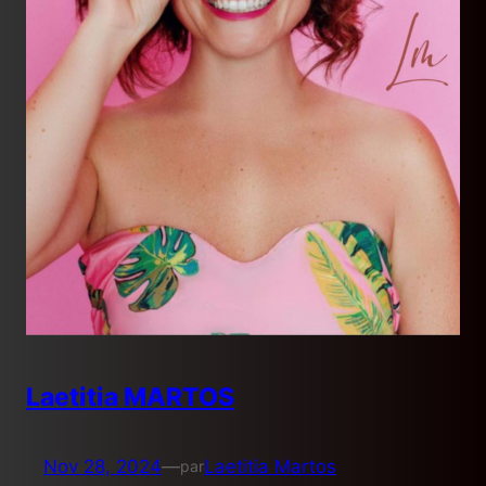
Laetitia MARTOS
Nov 28, 2024
—
Laetitia Martos
par