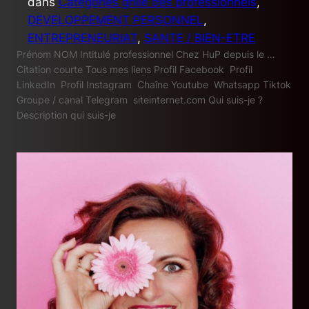
dans
Catégories grille des professionnels
, 
DEVELOPPEMENT PERSONNEL
, 
ENTREPRENEURIAT
, 
SANTE / BIEN-ETRE
Prénom NOM Intitulé professionnel Chez HuP depuis le …
Citation courte Tous mes liens Profil Facebook Profil
LinkedIn Profil Instagram Chaîne Youtube Whatsapp Tiktok
Groupe / canal Telegram siteinternet.com Qui suis-je ?
Description qui suis-je