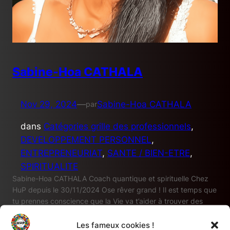
Sabine-Hoa CATHALA
Nov 29, 2024
—
Sabine-Hoa CATHALA
par
dans
Catégories grille des professionnels
, 
DEVELOPPEMENT PERSONNEL
, 
ENTREPRENEURIAT
, 
SANTE / BIEN-ETRE
, 
SPIRITUALITE
Sabine-Hoa CATHALA Coach quantique et spirituelle Chez
HuP depuis le 30/11/2024 Ose rêver grand ! Il est temps que
tu prennes conscience que la Vie va t’aider à trouver des
solutions ! Qu’est-ce qui te fait vibrer ? Et si tes rêves
devenaient réalité ! Et ta Vie magique… Tous mes liens Profil
Les fameux cookies !