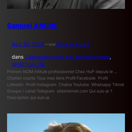
Samuel ANDRE
Nov 30, 2024
—
Samuel André
par
dans
Catégories grille des professionnels
, 
SPIRITUALITE
Prénom NOM Intitulé professionnel Chez HuP depuis le …
Citation courte Tous mes liens Profil Facebook Profil
LinkedIn Profil Instagram Chaîne Youtube Whatsapp Tiktok
Groupe / canal Telegram siteinternet.com Qui suis-je ?
Description qui suis-je