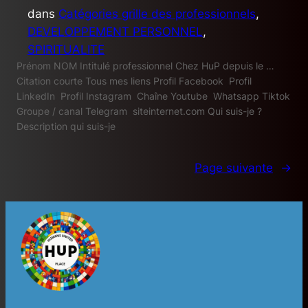
dans
Catégories grille des professionnels
, 
DEVELOPPEMENT PERSONNEL
, 
SPIRITUALITE
Prénom NOM Intitulé professionnel Chez HuP depuis le …
Citation courte Tous mes liens Profil Facebook Profil
LinkedIn Profil Instagram Chaîne Youtube Whatsapp Tiktok
Groupe / canal Telegram siteinternet.com Qui suis-je ?
Description qui suis-je
Page suivante
→