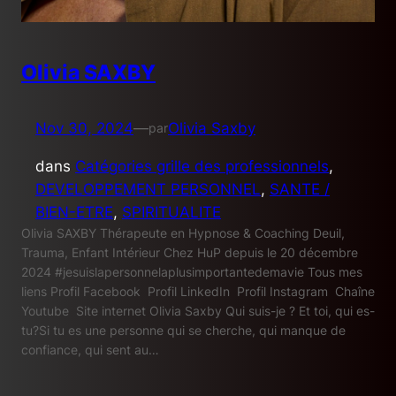
Olivia SAXBY
Nov 30, 2024
—
Olivia Saxby
par
dans
Catégories grille des professionnels
, 
DEVELOPPEMENT PERSONNEL
, 
SANTE /
BIEN-ETRE
, 
SPIRITUALITE
Olivia SAXBY Thérapeute en Hypnose & Coaching Deuil,
Trauma, Enfant Intérieur Chez HuP depuis le 20 décembre
2024 #jesuislapersonnelaplusimportantedemavie Tous mes
liens Profil Facebook Profil LinkedIn Profil Instagram Chaîne
Youtube Site internet Olivia Saxby Qui suis-je ? Et toi, qui es-
tu?Si tu es une personne qui se cherche, qui manque de
confiance, qui sent au…