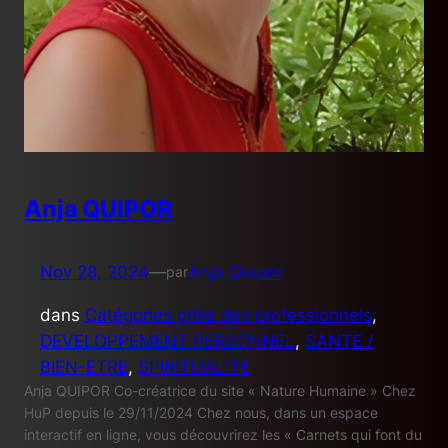
Anja QUIPOR
Nov 28, 2024
—
Anja Quipor
par
dans
Catégories grille des professionnels
, 
DEVELOPPEMENT PERSONNEL
, 
SANTE /
BIEN-ETRE
, 
SPIRITUALITE
Anja QUIPOR Co-créatrice du site « Nature Humaine » Chez
HuP depuis le 29/11/2024 Chez nous, dans un espace
interactif en ligne, vous découvrirez les « Carnets qui font du