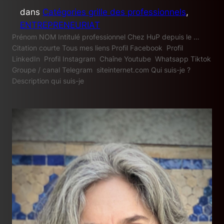
dans
Catégories grille des professionnels
, 
ENTREPRENEURIAT
Prénom NOM Intitulé professionnel Chez HuP depuis le …
Citation courte Tous mes liens Profil Facebook Profil
LinkedIn Profil Instagram Chaîne Youtube Whatsapp Tiktok
Groupe / canal Telegram siteinternet.com Qui suis-je ?
Description qui suis-je